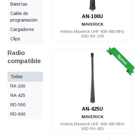
Baterías
Cable de
AN-100U
programación
MAVERICK
Cargadores
Antena Maverick UHF 400-480 MHz
50Ω RA-100
Clips
Radio
Nuevo
compatible
Todas
RA-100
RA-425
RD-500
AN-425U
RD-600
MAVERICK
Antena Maverick UHF 400-480 MHz
50Ω RA-425