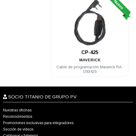
Nuevo
CP-425
MAVERICK
Cable de programación Maverick RA-
100/425
SOCIO TITANIO DE GRUPO PV
Nuestras oficinas
Reconocimientos
Promociones exclusivas para integradores
Sección de videos
Catálogos y folletería