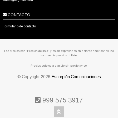
CONTACTO
Formulario de contacto
Los precios son “Precios de lista” y están expresados en dólares americanos, no
incluyen impuestos ni flete.
Precios sujetos a cambio sin previo aviso.
© Copyright
2026
Escorpión Comunicaciones
999 575 3917