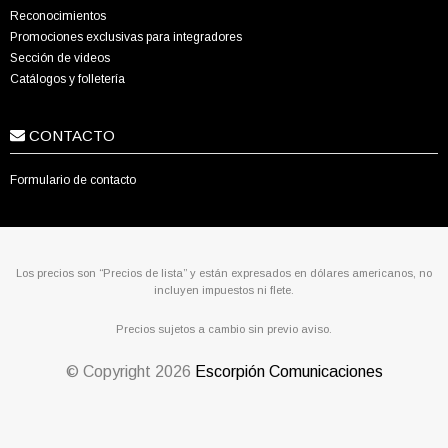
Reconocimientos
Promociones exclusivas para integradores
Sección de videos
Catálogos y folletería
CONTACTO
Formulario de contacto
Los precios son “Precios de lista” y están expresados en dólares americanos, no
incluyen impuestos ni flete.
Precios sujetos a cambio sin previo aviso.
© Copyright
2026
Escorpión Comunicaciones