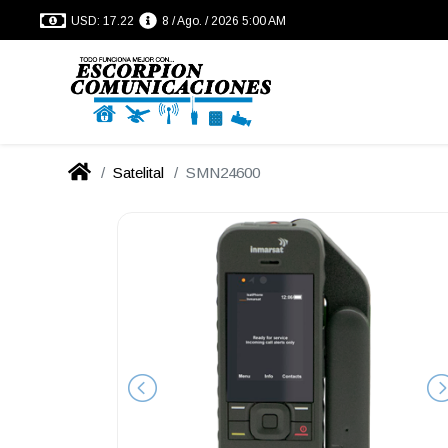
USD: 17.22
8 / Ago. / 2026 5:00 AM
Satelital
SMN24600