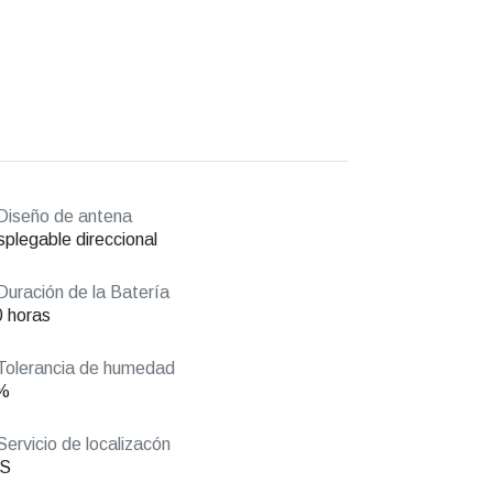
iseño de antena
plegable direccional
uración de la Batería
 horas
olerancia de humedad
%
ervicio de localizacón
S