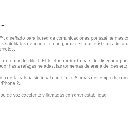
2™
, diseñado para la red de comunicaciones por satélite más co
os satélitales de mano con un gama de características adici
remotos.
ra un mundo difícil. El teléfono robusto ha sido diseñado par
ador hasta ráfagas heladas, las tormentas de arena del desierto
ción de la batería sin igual que ofrece 8 horas de tiempo de co
atPhone 2.
dad de voz excelente y llamadas con gran estabilidad.