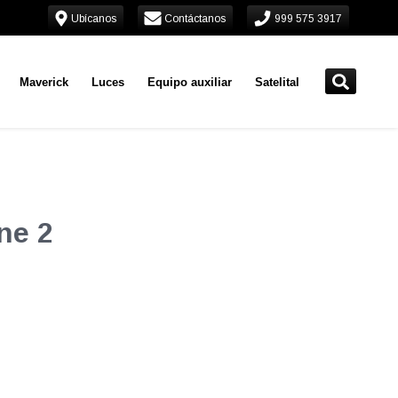
Ubícanos
Contáctanos
999 575 3917
Maverick
Luces
Equipo auxiliar
Satelital
ne 2