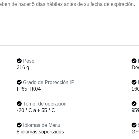
ben de hacer 5 días hábiles antes de su fecha de expiración.
Peso
D
316 g
Des
Grado de Protección IP
D
IP65, IK04
160
Temp. de operación
T
-20 ° C a + 55 ° C
95
Idiomas de Menu
S
8 idiomas soportados
GP