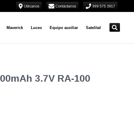
Ubícanos
Contáctanos
999 575 3917
Maverick
Luces
Equipo auxiliar
Satelital
1000mAh 3.7V RA-100