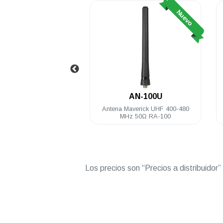
Nuevo
Nuevo
RA-100U
AN-100U
tátil análogo Maverick
Antena Maverick UHF 400-480
6 Ch 2 Watts UHF 400-
MHz 50Ω RA-100
470 Mhz
Los precios son “Precios a distribuidor