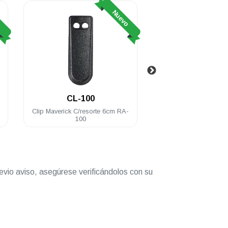
o
Nuevo
CL-100
CP-425
Clip Maverick C/resorte 6cm RA-
Cable de programació
100
RA-100/425
evio aviso, asegúrese verificándolos con su