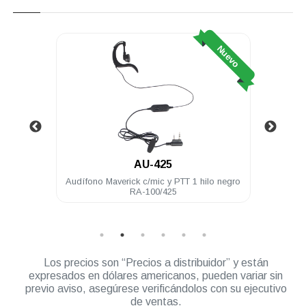
Nuevo
Nuevo
AU-425
450 16
Audífono Maverick c/mic y PTT 1 hilo negro
Ant
RA-100/425
Los precios son “Precios a distribuidor” y están
expresados en dólares americanos, pueden variar sin
previo aviso, asegúrese verificándolos con su ejecutivo
de ventas.