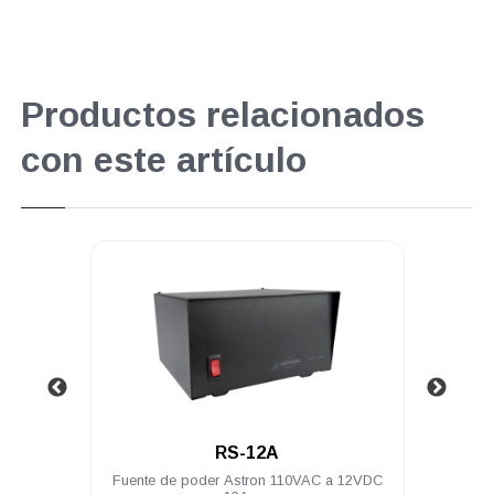
Productos relacionados
con este artículo
.
.
RS-12A
RS-20A
e de poder Astron 110VAC a 12VDC
Fuente de poder Astron 11