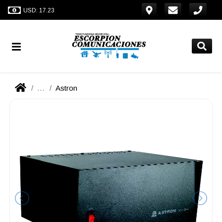
USD: 17.23
...
Astron