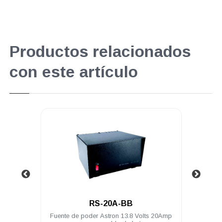
Productos relacionados
con este artículo
.
.
RS-20A-BB
RS-20
ente de poder Astron 13.8 Volts 20Amp
Fuente de poder Astron