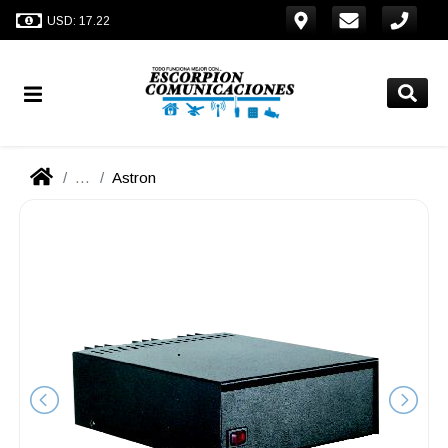
USD: 17.22
...
Astron