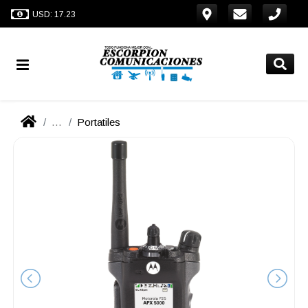
USD: 17.23
...
Portatiles