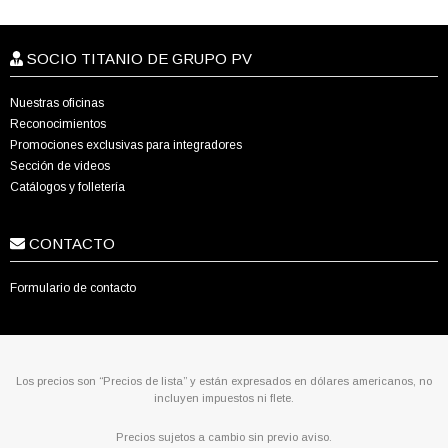
SOCIO TITANIO DE GRUPO PV
Nuestras oficinas
Reconocimientos
Promociones exclusivas para integradores
Sección de videos
Catálogos y folletería
CONTACTO
Formulario de contacto
Los precios son “Precios de lista” y están expresados en dólares americanos, no
incluyen impuestos ni flete.
Precios sujetos a cambio sin previo aviso.