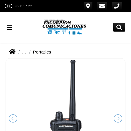
USD: 17.22
...
Portatiles