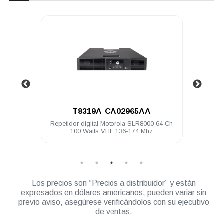
.
.
8319A-CA02965AA
HKVN4151
 digital Motorola SLR8000 64 Ch
Licencia Linked Capacity Plus 
 Watts VHF 136-174 Mhz
MTR3000 SLR8000
Los precios son “Precios a distribuidor” y están
expresados en dólares americanos, pueden variar sin
previo aviso, asegúrese verificándolos con su ejecutivo
de ventas.