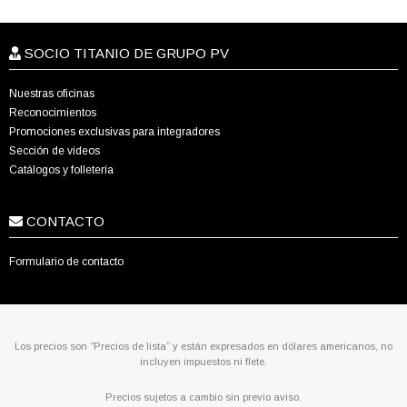
SOCIO TITANIO DE GRUPO PV
Nuestras oficinas
Reconocimientos
Promociones exclusivas para integradores
Sección de videos
Catálogos y folletería
CONTACTO
Formulario de contacto
Los precios son “Precios de lista” y están expresados en dólares americanos, no
incluyen impuestos ni flete.
Precios sujetos a cambio sin previo aviso.