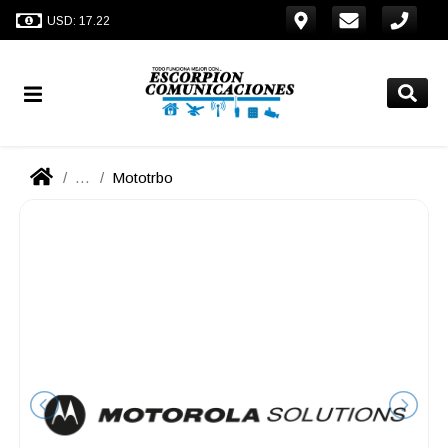
USD: 17.22
...
Mototrbo