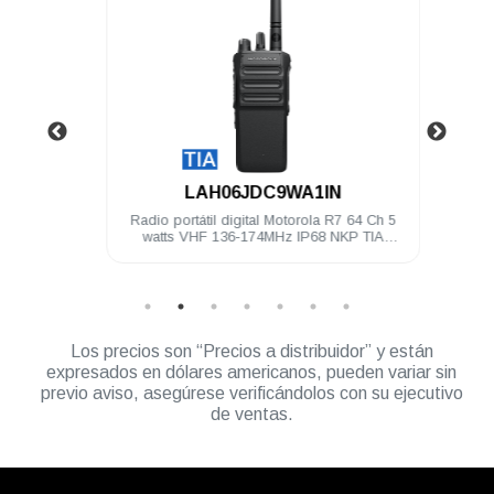
.
LAH06JDC9WA1IN
4 Ch 5
Radio portátil digital Motorola R7 64 Ch 5
Radio 
TIA
watts VHF 136-174MHz IP68 NKP TIA
wa
Compatible
Los precios son “Precios a distribuidor” y están
expresados en dólares americanos, pueden variar sin
previo aviso, asegúrese verificándolos con su ejecutivo
de ventas.