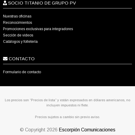
SOCIO TITANIO DE GRUPO PV
Nuestras oficinas
Reconocimientos
Promociones exclusivas para integradores
Sección de videos
Catálogos y folletería
CONTACTO
Formulario de contacto
Los precios son “Precios de lista” y están expresados en dólares americanos, no
incluyen impuestos ni flete.
Precios sujetos a cambio sin previo aviso.
© Copyright
2026
Escorpión Comunicaciones