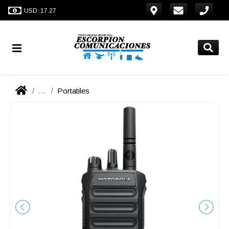
USD: 17.27
...
Portatiles