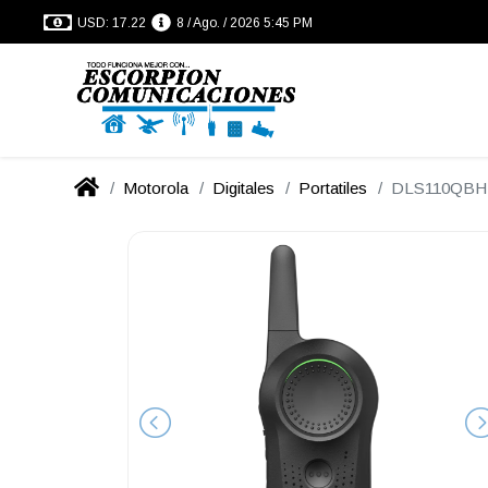
USD: 17.22
8 / Ago. / 2026 5:45 PM
Motorola
Digitales
Portatiles
DLS110QBH