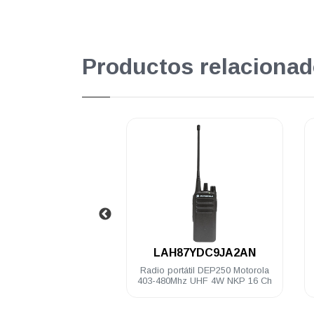
Productos relacionad
.
.
H87YDC9JA2AN
LAH87JDC9JA2AN
ortátil DEP250 Motorola
Radio portátil DEP250 Motorola
Mhz UHF 4W NKP 16 Ch
136-174Mhz VHF 5 Watts 16 Ch
NKP