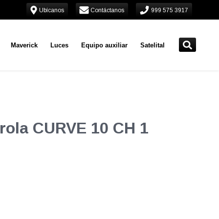
Ubícanos
Contáctanos
999 575 3917
Maverick
Luces
Equipo auxiliar
Satelital
torola CURVE 10 CH 1