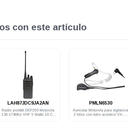
os con este artículo
.
.
PMLN6530
PMPN4587A
Auricular Motorola para vigilancia
Cargador individual Motorola
2 hilos con tubo acústico VX-80
base de escritorio c/eliminado
RVA50 DTR720 A8 DEP250
3W 120-240V CURVE
DEP450 R2