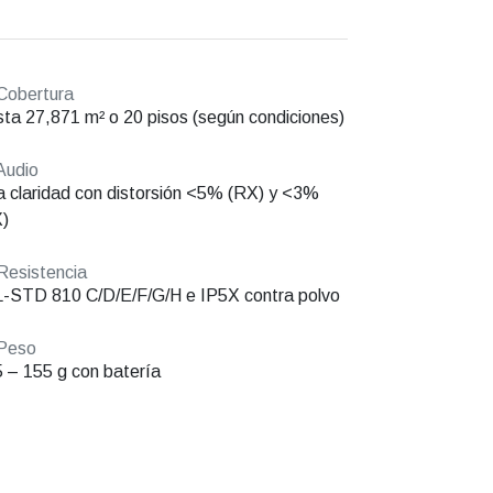
Cobertura
ta 27,871 m² o 20 pisos (según condiciones)
Audio
a claridad con distorsión <5% (RX) y <3%
)
esistencia
-STD 810 C/D/E/F/G/H e IP5X contra polvo
Peso
 – 155 g con batería