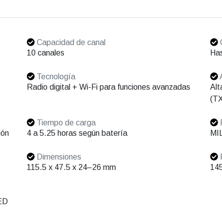
Capacidad de canal
10 canales
Has
Tecnología
Radio digital + Wi-Fi para funciones avanzadas
Alt
(TX
Tiempo de carga
R
ión
4 a 5.25 horas según batería
MIL
Dimensiones
115.5 x 47.5 x 24–26 mm
145
LED