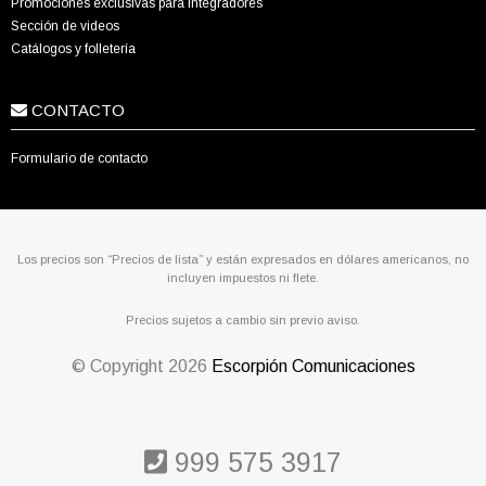
Promociones exclusivas para integradores
Sección de videos
Catálogos y folletería
CONTACTO
Formulario de contacto
Los precios son “Precios de lista” y están expresados en dólares americanos, no
incluyen impuestos ni flete.
Precios sujetos a cambio sin previo aviso.
© Copyright
2026
Escorpión Comunicaciones
999 575 3917