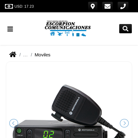
USD: 17.23
...
Moviles