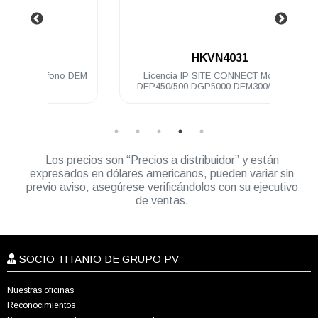
.
HKVN4031
no DEM
Licencia IP SITE CONNECT Motorola
Clip 
DEP450/500 DGP5000 DEM300/400/500
DGM5000
Los precios son “Precios a distribuidor” y están
expresados en dólares americanos, pueden variar sin
previo aviso, asegúrese verificándolos con su ejecutivo
de ventas.
SOCIO TITANIO DE GRUPO PV
Nuestras oficinas
Reconocimientos