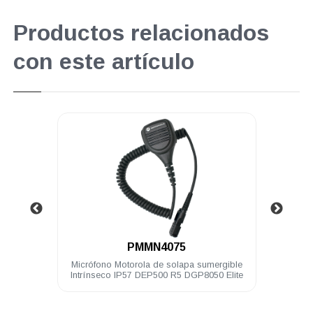
Productos relacionados
con este artículo
.
PMMN4075
hilos
Micrófono Motorola de solapa sumergible
Bat
 Elite
Intrínseco IP57 DEP500 R5 DGP8050 Elite