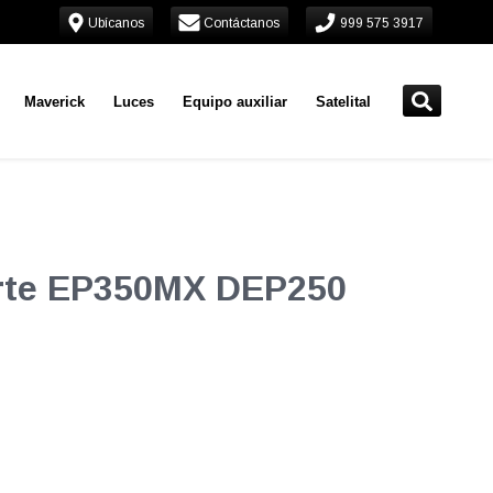
Ubícanos
Contáctanos
999 575 3917
Maverick
Luces
Equipo auxiliar
Satelital
orte EP350MX DEP250