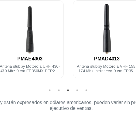
.
.
PMAE4003
PMAD4013
Antena stubby Motorola UHF 430-
Antena stubby Motorola VHF 155-
470 Mhz 9 cm EP350MX DEP250
174 Mhz Intrínseco 9 cm EP350
DEP450 PRO5150/7150 PRO
DEP450 PRO5150/7150 PRO
Elite
Elite
” y están expresados en dólares americanos, pueden variar sin pr
ejecutivo de ventas.