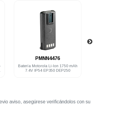
.
.
PMNN4476
PMAE401
Batería Motorola Li-Ion 1750 mAh
Antena portátil Motorol
7.4V IP54 EP350 DEP250
520 Mhz 17cm EP
PRO5150/7150 DEP25
evio aviso, asegúrese verificándolos con su