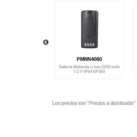
.
.
PMAE4016
PMNN4080
tátil Motorola UHF 403-
Batería Motorola Li-Ion 2250 mAh
hz 17cm EP350MX
7.2 V IP54 EP350
7150 DEP250 DEP450
Los precios son “Precios a distribuidor