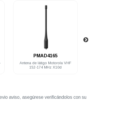
.
.
PMAD4165
PMNN4847
de látigo Motorola VHF
Batería Motorola LI-iON 2200
52-174 MHz X10d
mAh 8.4V IP55 X10d
evio aviso, asegúrese verificándolos con su