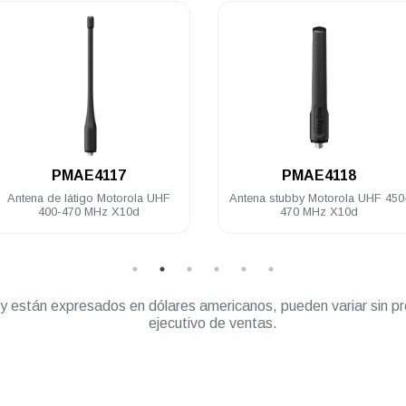
.
117
PMAE4118
 Motorola UHF
Antena stubby Motorola UHF 450-
Antena 
z X10d
470 MHz X10d
1
” y están expresados en dólares americanos, pueden variar sin pr
ejecutivo de ventas.