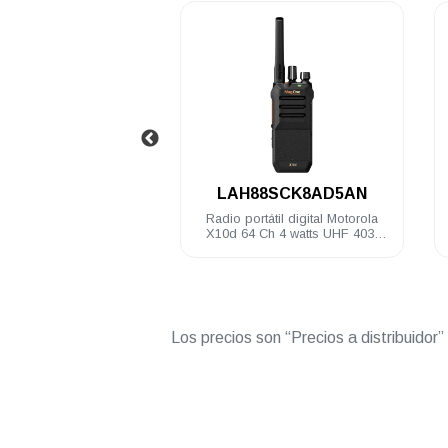
.
.
LAH88SCK8AD5AN
PMAE4
la
Radio portátil digital Motorola
Antena de látigo
6-
X10d 64 Ch 4 watts UHF 403-
400-470 MH
470MHZ NKP
Los precios son “Precios a distribuidor