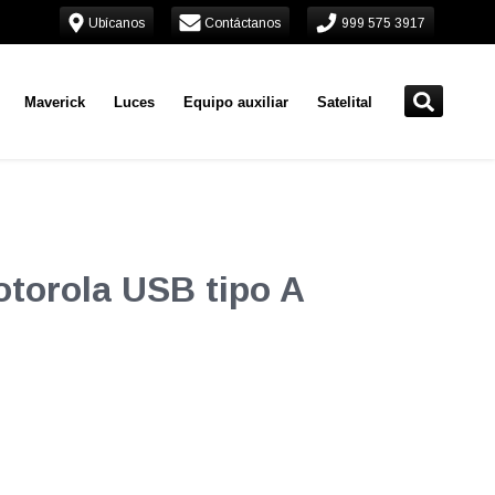
Ubícanos
Contáctanos
999 575 3917
Maverick
Luces
Equipo auxiliar
Satelital
otorola USB tipo A