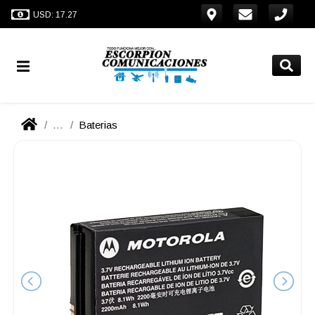
USD: 17.27
...
Baterias