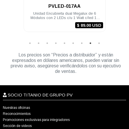
A
PVLED-006R
galux de 6
Módulo preventivo PV tipo plafón de 4 LED
att c/led 12
12 VDC color Rojo (requiere brida)
mbar
$ 89.00 USD
Los precios son “Precios a distribuidor” y están
expresados en dólares americanos, pueden variar sin
previo aviso, asegúrese verificándolos con su ejecutivo
de ventas.
SOCIO TITANIO DE GRUPO PV
Nuestras oficinas
Reconocimientos
Promociones exclusivas para integradores
Sección de videos