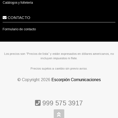
Catálogos y folletería
CONTACTO
Formulario de contacto
Los precios son “Precios de lista” y están expresados en dólares americanos, no
incluyen impuestos ni flete.
Precios sujetos a cambio sin previo aviso.
© Copyright
2026
Escorpión Comunicaciones
999 575 3917