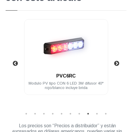
.
PVE8C
fusor 40°
Unidad encubierta PV Blanco con 8 LEDs
a
con patrones de destellos incluye brida
M
Los precios son “Precios a distribuidor” y están
expresados en dólares americanos, pueden variar sin