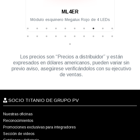
.
4ER
ML4IA-1
alux Rojo de 4 LEDs
Módulo intermedio Megalux Ámbar de 4
LEDs para torreta Megalux 2.0
Los precios son “Precios a distribuidor” y están
expresados en dólares americanos, pueden variar sin
previo aviso, asegúrese verificándolos con su ejecutivo
de ventas.
SOCIO TITANIO DE GRUPO PV
Nuestras oficinas
Reconocimientos
Promociones exclusivas para integradores
Sección de videos