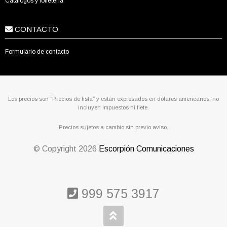
Catálogos y folletería
CONTACTO
Formulario de contacto
Los precios son “Precios de lista” y están expresados en dólares americanos, no
incluyen impuestos ni flete.
Precios sujetos a cambio sin previo aviso.
© Copyright
2026
Escorpión Comunicaciones
999 575 3917