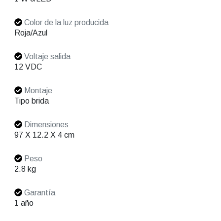
Color de la luz producida
Roja/Azul
Voltaje salida
12 VDC
Montaje
Tipo brida
Dimensiones
97 X 12.2 X 4 cm
Peso
2.8 kg
Garantía
1 año