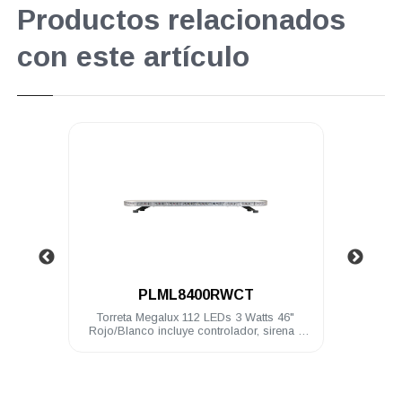
Productos relacionados
con este artículo
.
CT
PVLTE368A
3 Watts 46"
Mini torreta PV 36 LEDs 1 watt Ámbar
dor, sirena y
montaje magnético
tts