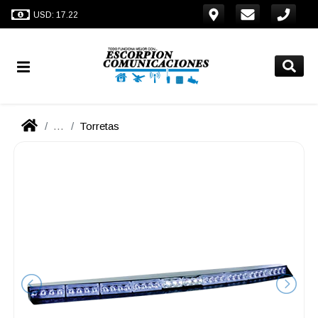
USD: 17.22
...
Torretas