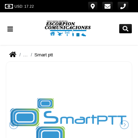
USD: 17.22
...
Smart ptt