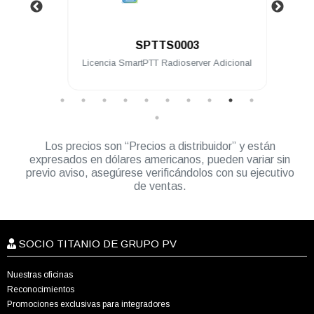
.
SPTTS0003
eway
Licencia SmartPTT Radioserver Adicional
Lice
Los precios son “Precios a distribuidor” y están
expresados en dólares americanos, pueden variar sin
previo aviso, asegúrese verificándolos con su ejecutivo
de ventas.
SOCIO TITANIO DE GRUPO PV
Nuestras oficinas
Reconocimientos
Promociones exclusivas para integradores