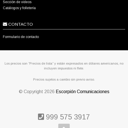
Sección de videos
Catálogos y folletería
CONTACTO
Formulario de contacto
Los precios son “Precios de lista” y están expresados en dólares americanos, no
incluyen impuestos ni flete.
Precios sujetos a cambio sin previo aviso.
© Copyright
2026
Escorpión Comunicaciones
999 575 3917