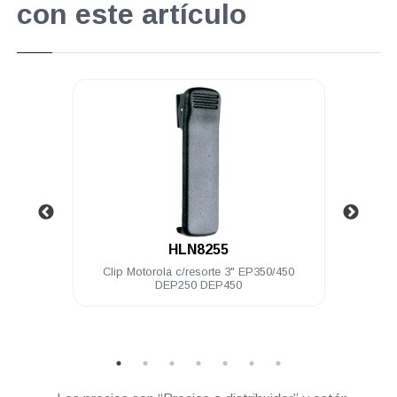
con este artículo
.
HLN8255
a IP57
Clip Motorola c/resorte 3" EP350/450
Bater
DEP250 DEP450