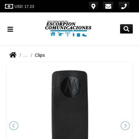
USD: 17.23
...
Clips